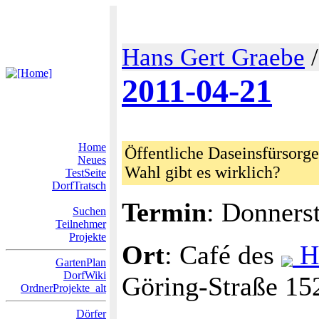
Hans Gert Graebe
2011-04-21
Home
Öffentliche Daseinsfürsorge 
Neues
Wahl gibt es wirklich?
TestSeite
DorfTratsch
Termin
: Donners
Suchen
Teilnehmer
Projekte
Ort
: Café des
Ha
GartenPlan
DorfWiki
Göring-Straße 15
OrdnerProjekte_alt
Dörfer