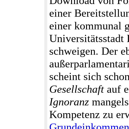
Download von Fo
einer Bereitstell
einer kommunal ge
Universitätsstadt
schweigen. Der eb
außerparlamentar
scheint sich scho
Gesellschaft
auf e
Ignoranz
mangels 
Kompetenz zu erwe
Grundeinkomme