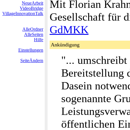
Mit Florian Krah
NeueArbeit
VideoBridge
Gesellschaft für 
VillageInnovationTalk
GdMKK
AlleOrdner
AlleSeiten
Hilfe
Ankündigung
Einstellungen
"... umschreibt
SeiteÄndern
Bereitstellung 
Dasein notwend
sogenannte Gru
Leistungsverwa
öffentlichen Ei