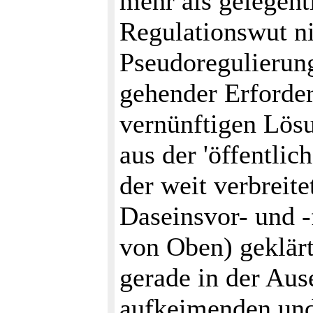
mehr als gelegent
Regulationswut ni
Pseudoregulierun
gehender Erforder
vernünftigen Lösu
aus der 'öffentli
der weit verbreite
Daseinsvor- und -f
von Oben) geklärt
gerade in der Aus
aufkeimenden und 