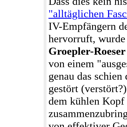
Dass dies kein hi
"alltäglichen Fas
IV-Empfängern den
hervorruft, wurd
Groepler-Roeser
von einem "ausge
genau das schien 
gestört (verstört
dem kühlen Kopf 
zusammenzubringe
von effektiver G