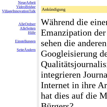
NeueArbeit
VideoBridge
Ankündigung
VillageInnovationTalk
Während die einen
AlleOrdner
AlleSeiten
Emanzipation der 
Hilfe
sehen die andere
Einstellungen
SeiteÄndern
Googleisierung d
Qualitätsjournal
integrieren Journa
Internet in ihre 
hat dies auf die
Bürgers?