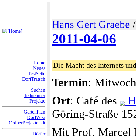
Hans Gert Graebe
2011-04-06
Home
Die Macht des Internets un
Neues
TestSeite
Termin
: Mitwoch
DorfTratsch
Suchen
Teilnehmer
Ort
: Café des
Ha
Projekte
Göring-Straße 15
GartenPlan
DorfWiki
OrdnerProjekte_alt
Mit Prof. Marcel 
Dörfer