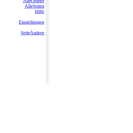
AlleOrdner
AlleSeiten
Hilfe
Einstellungen
SeiteÄndern