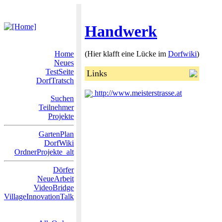
Handwerk
Home
(Hier klafft eine Lücke im
Dorfwiki
)
Neues
TestSeite
Links
DorfTratsch
http://www.meisterstrasse.at
Suchen
Teilnehmer
Projekte
GartenPlan
DorfWiki
OrdnerProjekte_alt
Dörfer
NeueArbeit
VideoBridge
VillageInnovationTalk