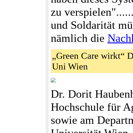
zu verspielen"....
und Soldarität mü
nämlich die
Nachh
„Green Care wirkt“ D
Uni Wien
Dr. Dorit Haubenh
Hochschule für A
sowie am Departm