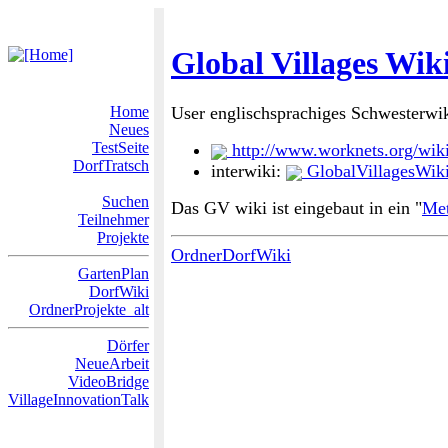
Global Villages Wik
Home
User englischsprachiges Schwesterwik
Neues
TestSeite
http://www.worknets.org/wik
DorfTratsch
interwiki:
GlobalVillagesWik
Suchen
Das GV wiki ist eingebaut in ein "
Me
Teilnehmer
Projekte
OrdnerDorfWiki
GartenPlan
DorfWiki
OrdnerProjekte_alt
Dörfer
NeueArbeit
VideoBridge
VillageInnovationTalk