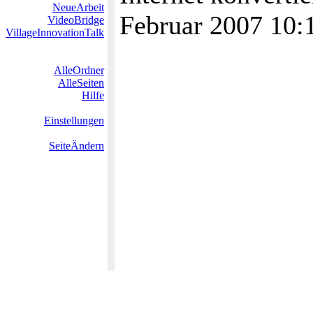
NeueArbeit
Februar 2007 10
VideoBridge
VillageInnovationTalk
AlleOrdner
AlleSeiten
Hilfe
Einstellungen
SeiteÄndern