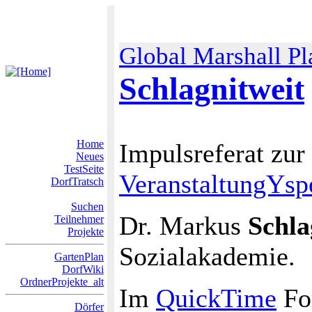
Global Marshall Pl
Schlagnitweit
Home
Impulsreferat zur
Neues
TestSeite
VeranstaltungYspe
DorfTratsch
Suchen
Dr. Markus
Schla
Teilnehmer
Projekte
Sozialakademie.
GartenPlan
DorfWiki
OrdnerProjekte_alt
Im
QuickTime
For
Dörfer