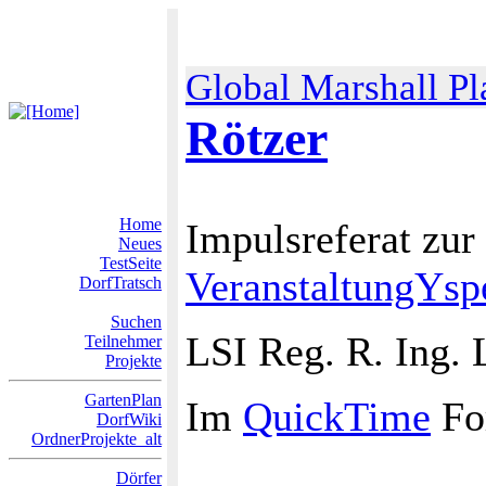
Global Marshall Pl
Rötzer
Home
Impulsreferat zur
Neues
TestSeite
VeranstaltungYspe
DorfTratsch
Suchen
LSI Reg. R. Ing.
Teilnehmer
Projekte
GartenPlan
Im
QuickTime
For
DorfWiki
OrdnerProjekte_alt
Dörfer