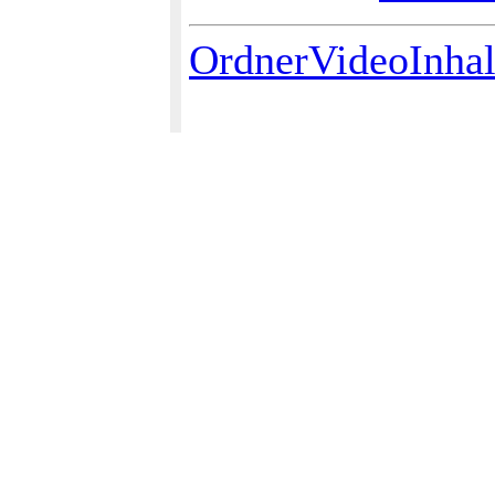
OrdnerVideoInhal