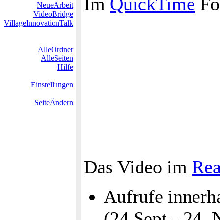
Im
QuickTime
Fo
NeueArbeit
VideoBridge
VillageInnovationTalk
AlleOrdner
AlleSeiten
Hilfe
Einstellungen
SeiteÄndern
Das Video im
Rea
Aufrufe innerh
(24.Sept - 24.