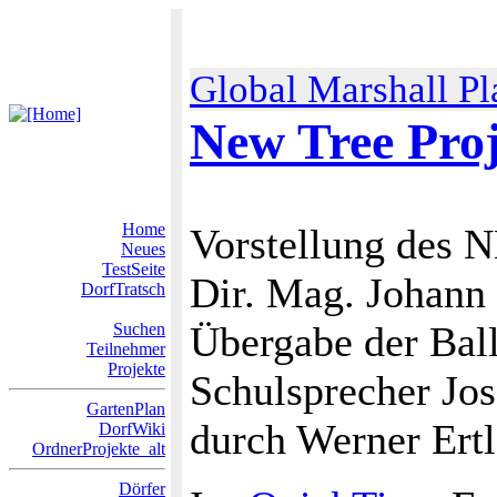
Global Marshall Pl
New Tree Pro
Home
Vorstellung des
Neues
TestSeite
Dir. Mag. Johann 
DorfTratsch
Übergabe der Bal
Suchen
Teilnehmer
Projekte
Schulsprecher Jo
GartenPlan
durch Werner Ertl
DorfWiki
OrdnerProjekte_alt
Dörfer