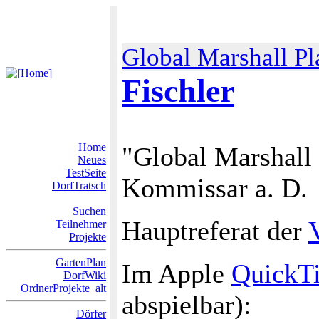
Global Marshall Pl
Fischler
Home
"Global Marshall 
Neues
TestSeite
Kommissar a. D.
DorfTratsch
Suchen
Hauptreferat der
Teilnehmer
Projekte
GartenPlan
Im Apple
QuickT
DorfWiki
OrdnerProjekte_alt
abspielbar):
Dörfer