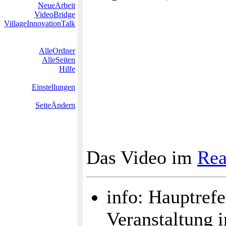
NeueArbeit
VideoBridge
VillageInnovationTalk
AlleOrdner
AlleSeiten
Hilfe
Einstellungen
SeiteÄndern
Das Video im
Rea
info: Hauptrefe
Veranstaltung 