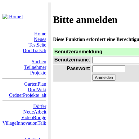
Bitte anmelden
Home
Neues
Diese Funktion erfordert eine Berechtigu
TestSeite
DorfTratsch
Benutzeranmeldung
Benutzername:
Suchen
Teilnehmer
Passwort:
Projekte
GartenPlan
DorfWiki
OrdnerProjekte_alt
Dörfer
NeueArbeit
VideoBridge
VillageInnovationTalk