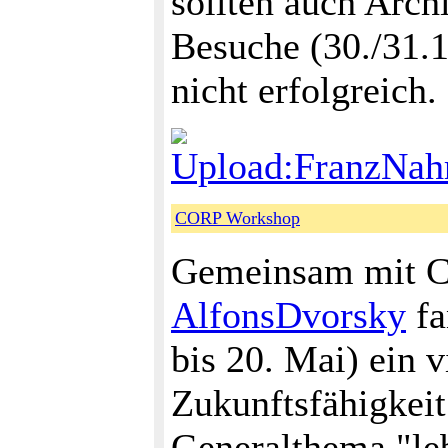
sollten auch Arch
Besuche (30./31.1
nicht erfolgreich.
Upload:FranzNahr
CORP Workshop
Gemeinsam mit Ch
AlfonsDvorsky
fa
bis 20. Mai) ein v
Zukunftsfähigkei
Generalthema "leb