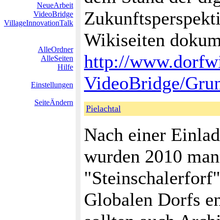
NeueArbeit
Zukunftsperspekt
VideoBridge
VillageInnovationTalk
Wikiseiten dokume
AlleOrdner
http://www.dorfwi
AlleSeiten
Hilfe
VideoBridge/Gru
Einstellungen
SeiteÄndern
Pielachtal
Nach einer Einla
wurden 2010 mann
"Steinschalerforf"
Globalen Dorfs e