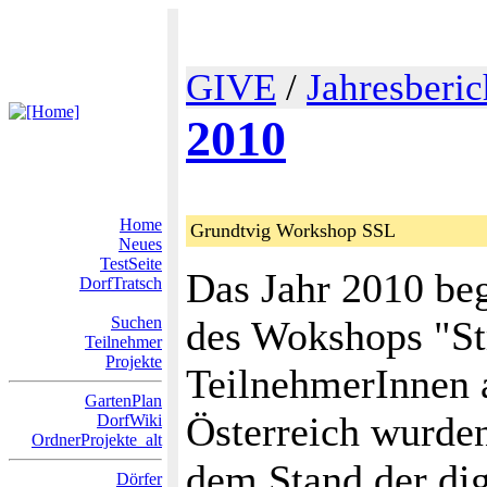
GIVE
/
Jahresberic
2010
Home
Grundtvig Workshop SSL
Neues
TestSeite
Das Jahr 2010 be
DorfTratsch
Suchen
des Wokshops "St
Teilnehmer
Projekte
TeilnehmerInnen 
GartenPlan
Österreich wurde
DorfWiki
OrdnerProjekte_alt
dem Stand der dig
Dörfer