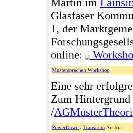
Martin im
Lainsit
Glasfaser Kommun
1, der Marktgeme
Forschungsgesells
online:
Workshop
Mustersprachen Workshop
Eine sehr erfolgre
Zum Hintergrund 
/
AGMusterTheori
PowerDown
/
Transition
Austria