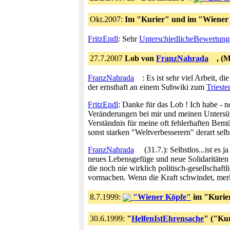
Okt.2007:
Im "Kurier" und im "Wiener 
FritzEndl
: Sehr
UnterschiedlicheBewertung
27.7.2007
Lob von
FranzNahrada
, (
FranzNahrada
: Es ist sehr viel Arbeit,
der ernsthaft an einem Subwiki zum
Triester
FritzEndl
: Danke für das Lob ! Ich habe -
Veränderungen bei mir und meinen Untersüt
Verständnis für meine oft fehlerhaften Be
sonst starken "Weltverbesserern" derart selb
FranzNahrada
(31.7.): Selbstlos...ist es
neues Lebensgefüge und neue Solidaritäten 
die noch nie wirklich politisch-gesellschaft
vormachen. Wenn die Kraft schwindet, merk
8.7.1999:
"Wiener Köpfe"
im "Kurie
30.6.1999:
"
HelfenIstEhrensache
" ("Kur