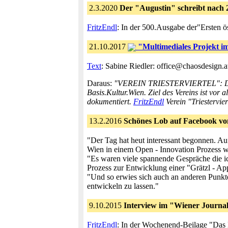
2.3.2020
Der "Augustin" schreibt nach 2
FritzEndl
: In der 500.Ausgabe der"Ersten ö
21.10.2017
"Multimediales Projekt im 
Text
: Sabine Riedler: office@chaosdesign.a
Daraus:
"VEREIN TRIESTERVIERTEL": Der priv
Basis.Kultur.Wien. Ziel des Vereins ist vor 
dokumentiert.
FritzEndl
Verein "Triestervier
13.2.2016
Schönes Lob auf Facebook v
"Der Tag hat heut interessant begonnen. A
Wien in einem Open - Innovation Prozess wei
"Es waren viele spannende Gespräche die ich
Prozess zur Entwicklung einer "Grätzl - A
"Und so erwies sich auch an anderen Punkte
entwickeln zu lassen."
9.10.2015
Interview im "Wiener Journal"
FritzEndl
: In der Wochenend-Beilage "Das