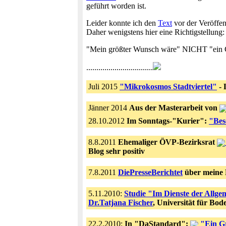
geführt worden ist.
Leider konnte ich den
Text
vor der Veröffen
Daher wenigstens hier eine Richtigstellung:
"Mein größter Wunsch wäre" NICHT "ein Ge
.................................
Juli 2015
"Mikrokosmos Stadtviertel"
- 
Jänner 2014
Aus der Masterarbeit von
28.10.2012
Im Sonntags-"Kurier":
"Bes
8.8.2011
Ehemaliger ÖVP-Bezirksrat
Blog sehr positiv
7.8.2011
DiePresseBerichtet
über meine 
5.11.2010:
Studie "Im Dienste der Allge
Dr.Tatjana Fischer
, Universität für Bo
22.2.2010:
In "DaStandard":
"Ein Gr