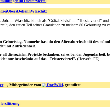
ühungenImTriesterviertel
lizeiOberstJohannWlaschitz
t Johann Wlaschitz bin ich als "Grätzlaktivist" im "Triesterviertel" un
rteilt, den ersten Teil seiner Gratulation zu meinem 80.Geburtstag zu v
n Geburtstag. Nunmehr hast du den Altersdurchschnitt des männli
eit und Zufriedenheit.
ll die sozialen Projekte bedanken, sei es bei der Jugendarbeit, be
cht nur beschränkt auf das "Triesterviertel".
(Hervorh. FE)
er
, Mitbegründer vom
DorfWiki
, gratuliert
terstützung!