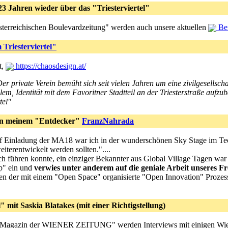
3 Jahren wieder über das "Triesterviertel"
sterreichischen Boulevardzeitung" werden auch unsere aktuellen
Bem
Triesterviertel"
t,
https://chaosdesign.at/
ate Verein bemüht sich seit vielen Jahren um eine zivilgesellschaftl
allem, Identität mit dem Favoritner Stadtteil an der Triesterstraße aufz
tel"
on meinem "Entdecker"
FranzNahrada
uf Einladung der MA18 war ich in der wunderschönen Sky Stage im Te
terentwickelt werden sollten."....
 führen konnte, ein einziger Bekannter aus Global Village Tagen war da
pp" ein und
verwies unter anderem auf die geniale Arbeit unseres 
n der mit einem "Open Space" organisierte "Open Innovation" Prozess 
 mit Saskia Blatakes (mit einer Richtigstellung)
 Magazin der WIENER ZEITUNG" werden Interviews mit einigen WienerI