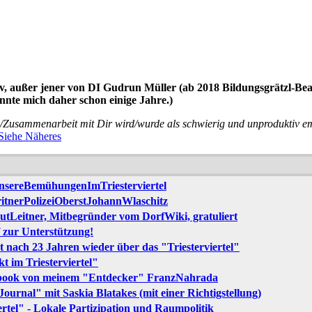
, außer jener von DI Gudrun Müller (ab 2018 Bildungsgrätzl-Beauf
nte mich daher schon einige Jahre.)
usammenarbeit mit Dir wird/wurde als schwierig und unproduktiv emp
Siehe Näheres
nsereBemühungenImTriesterviertel
ritnerPolizeiOberstJohannWlaschitz
mutLeitner, Mitbegründer vom DorfWiki, gratuliert
 zur Unterstützung!
t nach 23 Jahren wieder über das "Triesterviertel"
t im Triesterviertel"
ebook von meinem "Entdecker" FranzNahrada
ournal" mit Saskia Blatakes (mit einer Richtigstellung)
rtel" - Lokale Partizipation und Raumpolitik