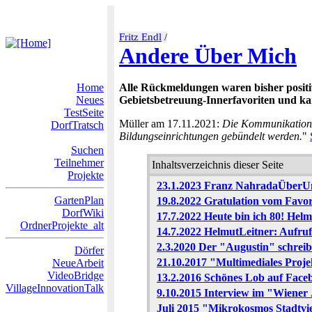
Fritz Endl
/
Andere Über Mich
Home
Alle Rückmeldungen waren bisher positiv
Neues
Gebietsbetreuung-Innerfavoriten und kan
TestSeite
Müller am 17.11.2021:
Die Kommunikation/Z
DorfTratsch
Bildungseinrichtungen gebündelt werden.
"
Suchen
Teilnehmer
Inhaltsverzeichnis dieser Seite
Projekte
23.1.2023 Franz NahradaÜberU
GartenPlan
19.8.2022 Gratulation vom Favo
DorfWiki
17.7.2022 Heute bin ich 80! Hel
OrdnerProjekte_alt
14.7.2022 HelmutLeitner: Aufruf
2.3.2020 Der "Augustin" schreib
Dörfer
21.10.2017 "Multimediales Projek
NeueArbeit
VideoBridge
13.2.2016 Schönes Lob auf Fac
VillageInnovationTalk
9.10.2015 Interview im "Wiener J
Juli 2015 "Mikrokosmos Stadtvie