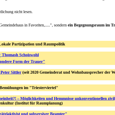
tlichung nicht lesen.
meindehaus in Favoriten,.....", sondern
ein Begegnungsraum im Tri
Lokale Partizipation und Raumpolitik
Thomash Schoiswohl
ondere Form der Trauer"
Peter Sittler
(seit 2020 Gemeinderat und Wohnbausprecher der Wi
Bemühungen im "Triesterviertel"
meinheit?! – Möglichkeiten und Hemmnisse unkonventionellen zivi
denkultur (Institut für Raumplanung)
ätzlaktivist und subversiver Beamter"