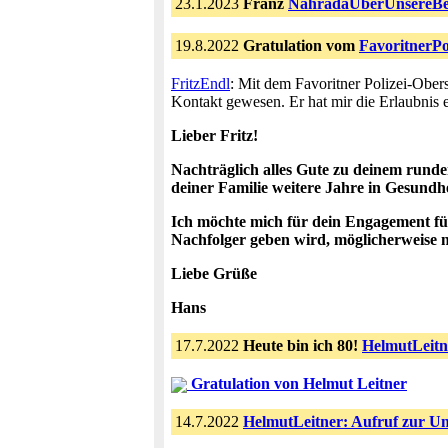
23.1.2023
Franz
NahradaÜberUnsereBem
19.8.2022
Gratulation vom
FavoritnerPo
FritzEndl
: Mit dem Favoritner Polizei-Obers
Kontakt gewesen. Er hat mir die Erlaubnis e
Lieber Fritz!
Nachträglich alles Gute zu deinem runde
deiner Familie weitere Jahre in Gesundh
Ich möchte mich für dein Engagement für a
Nachfolger geben wird, möglicherweise ni
Liebe Grüße
Hans
17.7.2022
Heute bin ich 80!
HelmutLeitn
Gratulation von Helmut Leitner
14.7.2022
HelmutLeitner: Aufruf zur Un