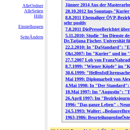
Jänner 2014 Aus der Masterarb
AlleOrdner
AlleSeiten
28.10.2012 Im Sonntags-"Kurie
Hilfe
8.8.2011 Ehemaliger ÖVP-Bezirk
sehr positiv
Einstellungen
7.8.2011 DiePresseBerichtet übe
5.11.2010: Studie "Im Dienste d
SeiteÄndern
Dr.Tatjana Fischer, Universität 
22.2.2010: In "DaStandard": "Ei
Okt.2007: Im "Kurier" und im "
27.7.2007 Lob von FranzNahrada
8.7.1999: "Wiener Köpfe" im "K
30.6.1999: "HelfenIstEhrensache
Mai 1999: Diplomarbeit von Al
4.Mai 1998: In "Der Standard": 
18.Mai 1997: Im "Augustin": "Tr
26.April 1997: Im "Bezirksjourn
1996: "Das ganze Leben" - Neun
24.5.1993: Walter: „BedaureIhr
1963-1986: BeurteilungenImÖst