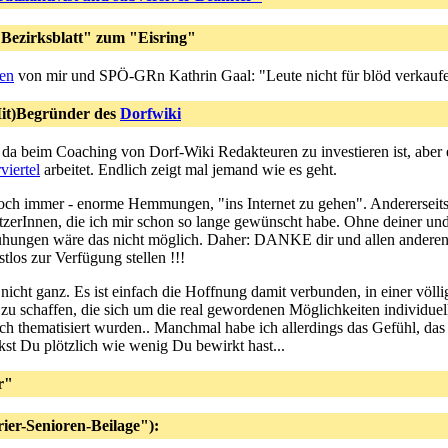
Bezirksblatt" zum "Eisring"
en
von mir und SPÖ-GRn Kathrin Gaal: "Leute nicht für blöd verkaufe
Mit)Begründer des
Dorfwiki
 die da beim Coaching von Dorf-Wiki Redakteuren zu investieren ist, abe
viertel
arbeitet. Endlich zeigt mal jemand wie es geht.
 noch immer - enorme Hemmungen, "ins Internet zu gehen". Andererseit
zerInnen, die ich mir schon so lange gewünscht habe. Ohne deiner un
mühungen wäre das nicht möglich. Daher: DANKE dir und allen anderen
stlos zur Verfügung stellen !!!
 ja nicht ganz. Es ist einfach die Hoffnung damit verbunden, in einer völ
zu schaffen, die sich um die real gewordenen Möglichkeiten individuell
lich thematisiert wurden.. Manchmal habe ich allerdings das Gefühl, das a
st Du plötzlich wie wenig Du bewirkt hast...
r"
ier-Senioren-Beilage"):