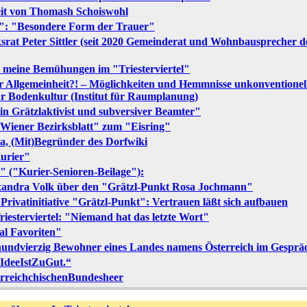
eit von Thomash Schoiswohl
r": "Besondere Form der Trauer"
srat Peter Sittler (seit 2020 Gemeinderat und Wohnbausprecher d
r meine Bemühungen im "Triesterviertel"
er Allgemeinheit?! – Möglichkeiten und Hemmnisse unkonventionell
für Bodenkultur (Institut für Raumplanung)
n Grätzlaktivist und subversiver Beamter"
Wiener Bezirksblatt" zum "Eisring"
, (Mit)Begründer des Dorfwiki
urier"
" ("Kurier-Senioren-Beilage"):
exandra Volk über den "Grätzl-Punkt Rosa Jochmann"
Privatinitiative "Grätzl-Punkt": Vertrauen läßt sich aufbauen
iesterviertel: "Niemand hat das letzte Wort"
al Favoriten"
undvierzig Bewohner eines Landes namens Österreich im Gesprä
eIdeeIstZuGut.“
erreichchischenBundesheer