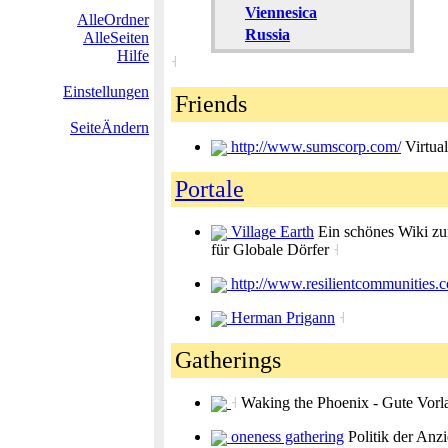
Viennesica
AlleOrdner
Russia
AlleSeiten
Hilfe
˧
Einstellungen
Friends
SeiteÄndern
http://www.sumscorp.com/
Virtua
Portale
Village Earth
Ein schönes Wiki z
für Globale Dörfer
˧
http://www.resilientcommunities.
Herman Prigann
˧
Gatherings
˧
Waking the Phoenix - Gute Vorlag
oneness gathering
Politik der An