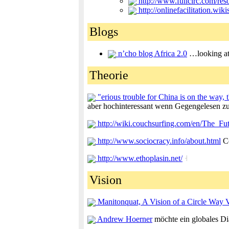
http://www.fullcirc.com/res
http://onlinefacilitation.wik
Blogs
n’cho blog Africa 2.0
…looking at 
Theorie
"erious trouble for China is on the way, 
aber hochinteressant wenn Gegengelesen z
http://wiki.couchsurfing.com/en/The_F
http://www.sociocracy.info/about.html
Co
http://www.ethoplasin.net/
˧
Vision
Manitonquat, A Vision of a Circle Way V
Andrew Hoerner
möchte ein globales Di