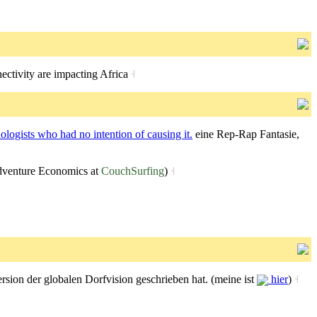
ectivity are impacting Africa
˧
logists who had no intention of causing it.
eine Rep-Rap Fantasie,
dventure Economics at
CouchSurfing
)
˧
ersion der globalen Dorfvision geschrieben hat. (meine ist
hier
)
˧