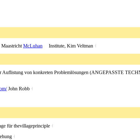
l Maastricht
McLuhan
Institute, Kim Veltman
˧
ur Auflistung von konkreten Problemlösungen (ANGEPASSTE TECHNO
com/
John Robb
˧
e für thevillageprinciple
˧
ziehung
˧