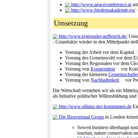
http://www.peaceconference.at
au
http://www.friedensakademie.eu/
Umsetzung
http://www.regionaler-aufbruch.de/
Unser
- Grundsätze wieder in den Mittelpunkt stel
Vorrang der Arbeit vor dem Kapital
˧
Vorrang des Gemeinwohl vor dem Ei
Vorrang des Regionalen vor dem Gl
Vorrang von
Kooperation
vor Kon
Vorrang der kleineren
Gemeinschafte
Vorrang von
Nachhaltigkeit
vor Pro
Die Wirtschaft verstehen wir als ein Mit
als Initiative politischer Willensbildung u
http://www.allianz-der-kommunen.de
Ein
Die Bioregional Group
in London könnte
Soweit business überhaupt susta
tourism, nature conservation a