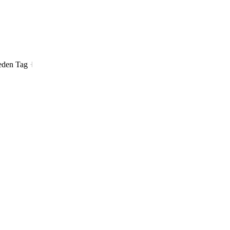
jeden Tag
˧