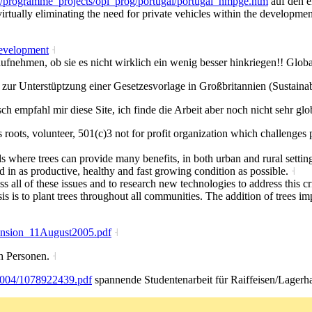
/programme_projects/opl_prog/portugal/portugal_hmpge.htm
auf den e
virtually eliminating the need for private vehicles within the developm
evelopment
˧
ufnehmen, ob sie es nicht wirklich ein wenig besser hinkriegen!! Globa
zur Unterstüptzung einer Gesetzesvorlage in Großbritannien (Sustain
h empfahl mir diese Site, ich finde die Arbeit aber noch nicht sehr glo
roots, volunteer, 501(c)3 not for profit organization which challenges p
ds where trees can provide many benefits, in both urban and rural settin
ed in as productive, healthy and fast growing condition as possible.
˧
ss all of these issues and to research new technologies to address this cr
 is to plant trees throughout all communities. The addition of trees im
tension_11August2005.pdf
˧
ch Personen.
˧
2004/1078922439.pdf
spannende Studentenarbeit für Raiffeisen/Lager