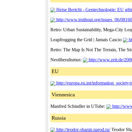
Heise Bericht - Gentechnologie: EU g
http://www.truthout.org/issues_06/081
Retro: Urban Sustainability, Mega-City Le
Leapfrogging the Grid | Jamais Cascio
ht
Retro: The Map Is Not The Terrain, The Si
Neoliberalismus:
http://www.zeit.de/20
EU
http://europa.eu.int/information_societ
Viennesica
Manfred Schindler in UTube:
http://ww
Russia
http://teodor-shanin.narod.ru/
Teodor Sh