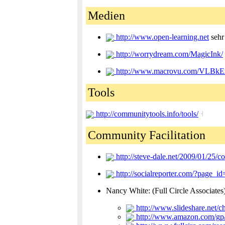
Medien
http://www.open-learning.net
sehr
http://worrydream.com/MagicInk/
http://www.macrovu.com/VLBkE
Tools
http://communitytools.info/tools/
˧
Community Facilitation
http://steve-dale.net/2009/01/25/c
http://socialreporter.com/?page_id
Nancy White: (Full Circle Associates
http://www.slideshare.net/ch
http://www.amazon.com/gp