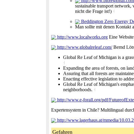
http://www.bioregional.com
sustainable transport network, 
nicht die Frage ist!)
˧
Beddington Zero Energy D
Man sollte mit denen Kontakt a
http://www.localworks.org
Eine Website 
http://www.globalreleaf.com/
Bernd Lötsc
Global Re Leaf of Michigan is a grass 
˧
Expanding the area of forests, on lan
Assuring that all forests are maintain
Enacting effective legislation to addre
Global Re Leaf of Michigan's emphasis
neighborhoods.
˧
http://www.e-forall.org/pdf/FutureofEx
Expertensystem in Chile? Multilingual dur
http://www.lagerhaus.at/mmedia/10.03.
Gefahren