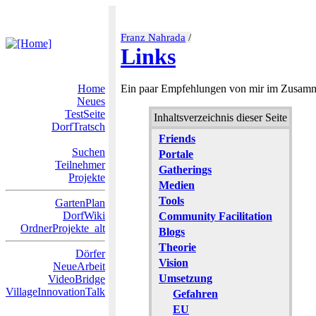
Franz Nahrada
/
Links
Home
Ein paar Empfehlungen von mir im Zusamm
Neues
TestSeite
Inhaltsverzeichnis dieser Seite
DorfTratsch
Friends
Suchen
Portale
Teilnehmer
Gatherings
Projekte
Medien
Tools
GartenPlan
DorfWiki
Community Facilitation
OrdnerProjekte_alt
Blogs
Theorie
Dörfer
Vision
NeueArbeit
Umsetzung
VideoBridge
VillageInnovationTalk
Gefahren
EU