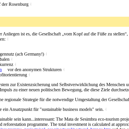
f der Rosenburg
˧
˧
 Anliegen ist es, die Gesellschaft „vom Kopf auf die Füße zu stellen“
len:
˧
gennutz (ach Germany!)
˧
obalen
˧
kurrenz
˧
n
vor den anonymen Strukturen
˧
fitorientierung
˧
telsystem zur Existenzsicherung und Selbstverwirklichung des Mensc
nd Impuls zu einer neuen politischen Bewegung, die diese Ziele durchset
e regionale Strategie für die notwendige Umgestaltung der Gesellschaf
 ein Ansatzpunkt für "sustainable business models" sein.
˧
inable sein kann...interessant: The Mata de Sesimbra eco-tourism project
nd reforestation programme. The total investment is calculated at appro