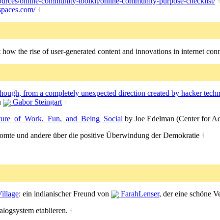
ources/online-community-toolkit/online-community-purpose-checklist/
˧
ispaces.com/
˧
how the rise of user-generated content and innovations in internet conn
though, from a completely unexpected direction created by hacker techno
u
Gabor Steingart
˧
uture_of_Work,_Fun,_and_Being_Social
by Joe Edelman (Center for A
mte und andere über die positive Überwindung der Demokratie
˧
illage
: ein indianischer Freund von
FarahLenser
, der eine schöne V
alogsystem etablieren.
˧