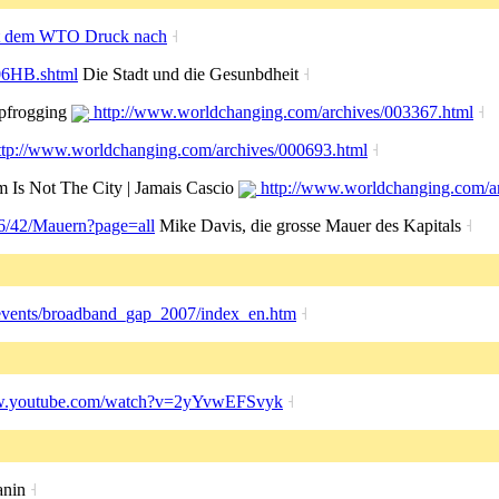
ibt dem WTO Druck nach
˧
606HB.shtml
Die Stadt und die Gesunbdheit
˧
apfrogging
http://www.worldchanging.com/archives/003367.html
˧
tp://www.worldchanging.com/archives/000693.html
˧
m Is Not The City | Jamais Cascio
http://www.worldchanging.com/a
06/42/Mauern?page=all
Mike Davis, die grosse Mauer des Kapitals
˧
y/events/broadband_gap_2007/index_en.htm
˧
w.youtube.com/watch?v=2yYvwEFSvyk
˧
anin
˧