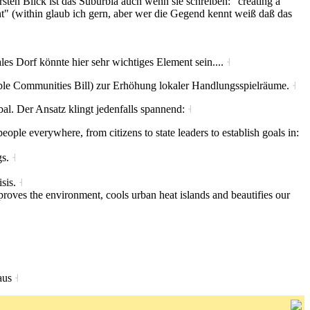
rsten Blick ist das Suburbia auch wenn sie schreiben: "creating a
ent" (within glaub ich gern, aber wer die Gegend kennt weiß daß das
les Dorf könnte hier sehr wichtiges Element sein....
˧
able Communities Bill) zur Erhöhung lokaler Handlungsspielräume.
˧
bal. Der Ansatz klingt jedenfalls spannend:
˧
eople everywhere, from citizens to state leaders to establish goals in:
gs.
˧
isis.
˧
proves the environment, cools urban heat islands and beautifies our
haus
˧