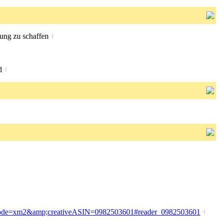
bung zu schaffen
˧
nd
˧
kCode=xm2&amp;creativeASIN=0982503601#reader_0982503601
˧