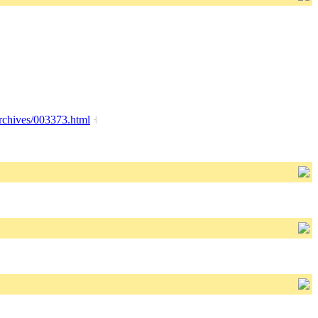
rchives/003373.html
˧