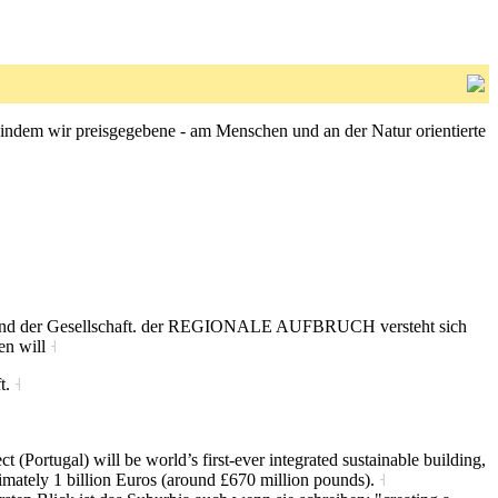
, indem wir preisgegebene - am Menschen und an der Natur orientierte
hen und der Gesellschaft. der REGIONALE AUFBRUCH versteht sich
zen will
˧
t.
˧
 (Portugal) will be world’s first-ever integrated sustainable building,
ximately 1 billion Euros (around £670 million pounds).
˧