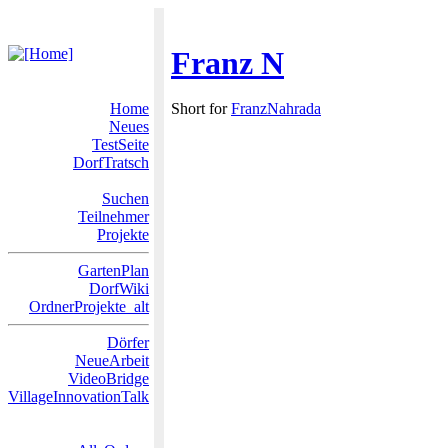
Franz N
Home
Short for
FranzNahrada
Neues
TestSeite
DorfTratsch
Suchen
Teilnehmer
Projekte
GartenPlan
DorfWiki
OrdnerProjekte_alt
Dörfer
NeueArbeit
VideoBridge
VillageInnovationTalk