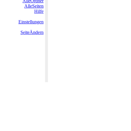
AlleOrdner
AlleSeiten
Hilfe
Einstellungen
SeiteÄndern