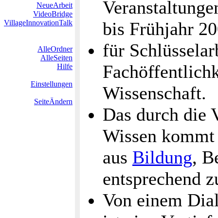
Veranstaltunge
NeueArbeit
VideoBridge
VillageInnovationTalk
bis Frühjahr 2
für Schlüsselar
AlleOrdner
AlleSeiten
Fachöffentlichk
Hilfe
Einstellungen
Wissenschaft.
SeiteÄndern
Das durch die 
Wissen kommt a
aus
Bildung
, B
entsprechend z
Von einem Dial