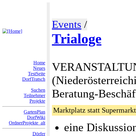
Events
/
Trialoge
Home
VERANSTALTUN
Neues
TestSeite
(Niederösterreic
DorfTratsch
Beratung-Beschäf
Suchen
Teilnehmer
Projekte
Marktplatz statt Supermar
GartenPlan
DorfWiki
OrdnerProjekte_alt
eine Diskussio
Dörfer