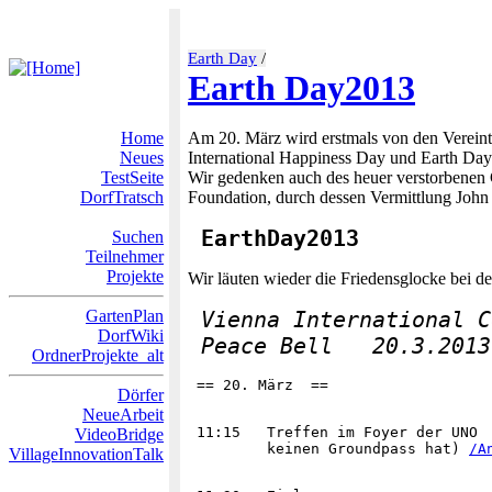
Earth Day
/
Earth Day2013
Home
Am 20. März wird erstmals von den Vereinte
Neues
International Happiness Day und Earth Day
TestSeite
Wir gedenken auch des heuer verstorbenen
DorfTratsch
Foundation, durch dessen Vermittlung John 
EarthDay2013
Suchen
Teilnehmer
Projekte
Wir läuten wieder die Friedensglocke bei d
GartenPlan
Vienna International C
DorfWiki
 Peace Bell   20.3.2013
OrdnerProjekte_alt
Dörfer
NeueArbeit
 11:15   Treffen im Foyer der UNO  
VideoBridge
         keinen Groundpass hat) 
/A
VillageInnovationTalk