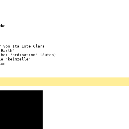
cke
 von Ita Este Clara

Earth"

bei "ordination" läuten)

e "keimzelle"
