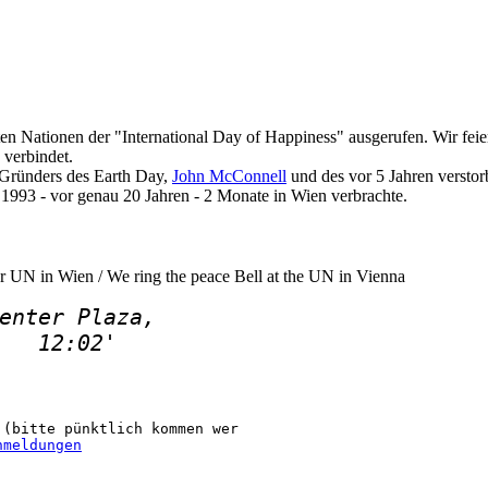
n Nationen der "International Day of Happiness" ausgerufen. Wir feier
 verbindet.
 Gründers des Earth Day,
John McConnell
und des vor 5 Jahren verstor
1993 - vor genau 20 Jahren - 2 Monate in Wien verbrachte.
er UN in Wien / We ring the peace Bell at the UN in Vienna
enter Plaza, 
   12:02
'
(bitte pünktlich kommen wer  

nmeldungen