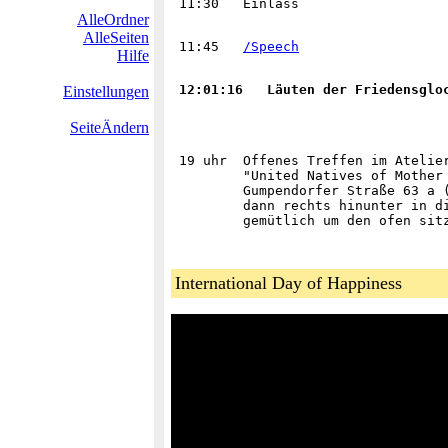
AlleOrdner
AlleSeiten
 11:45   
/Speech
Hilfe
12:01:16   Läuten der Friedensglo
Einstellungen
SeiteÄndern
 19 uhr  Offenes Treffen im Atelier
         "United Natives of Mother 
         Gumpendorfer Straße 63 a (
         dann rechts hinunter in di
International Day of Happiness