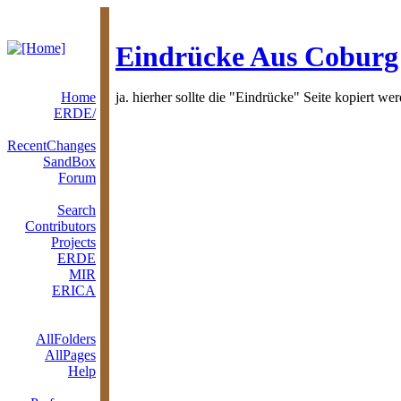
Eindrücke Aus Coburg
Home
ja. hierher sollte die "Eindrücke" Seite kopiert we
ERDE/
RecentChanges
SandBox
Forum
Search
Contributors
Projects
ERDE
MIR
ERICA
AllFolders
AllPages
Help