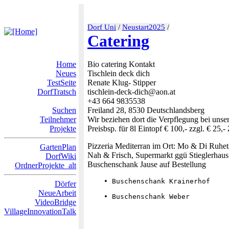
Dorf Uni
/
Neustart2025
/
Catering
Home
Bio catering Kontakt
Neues
Tischlein deck dich
TestSeite
Renate Klug- Stipper
DorfTratsch
tischlein-deck-dich@aon.at
+43 664 9835538
Suchen
Freiland 28, 8530 Deutschlandsberg
Teilnehmer
Wir beziehen dort die Verpflegung bei uns
Projekte
Preisbsp. für 8l Eintopf € 100,- zzgl. € 25,-
Pizzeria Mediterran im Ort: Mo & Di Ruhe
GartenPlan
Nah & Frisch, Supermarkt ggü Stieglerhaus
DorfWiki
Buschenschank Jause auf Bestellung
OrdnerProjekte_alt
    • Buschenschank Krainerhof
Dörfer
NeueArbeit
    • Buschenschank Weber
VideoBridge
VillageInnovationTalk