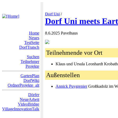
Dorf Uni
/
Dorf Uni meets Ear
Home
8.6.2025 Pavelhaus
Neues
TestSeite
DorfTratsch
Teilnehmende vor Ort
Suchen
Teilnehmer
Klaus und Ursula Leonhardt Krobat
Projekte
Außenstellen
GartenPlan
DorfWiki
OrdnerProjekte_alt
Annick Puygrenier
Großkadolz im We
Dörfer
NeueArbeit
VideoBridge
VillageInnovationTalk