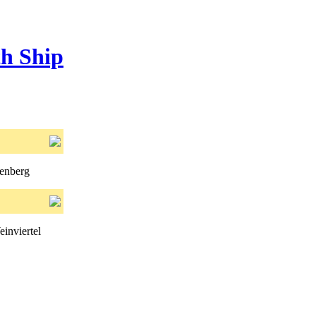
th Ship
henberg
inviertel