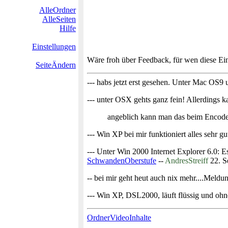
AlleOrdner
AlleSeiten
Hilfe
Einstellungen
Wäre froh über Feedback, für wen diese Einb
SeiteÄndern
--- habs jetzt erst gesehen. Unter Mac OS9 
--- unter OSX gehts ganz fein! Allerdings 
angeblich kann man das beim Encode
--- Win XP bei mir funktioniert alles sehr g
--- Unter Win 2000 Internet Explorer 6.0: E
SchwandenOberstufe
--
AndresStreiff
22. S
-- bei mir geht heut auch nix mehr....Meldun
--- Win XP, DSL2000, läuft flüssig und ohne
OrdnerVideoInhalte