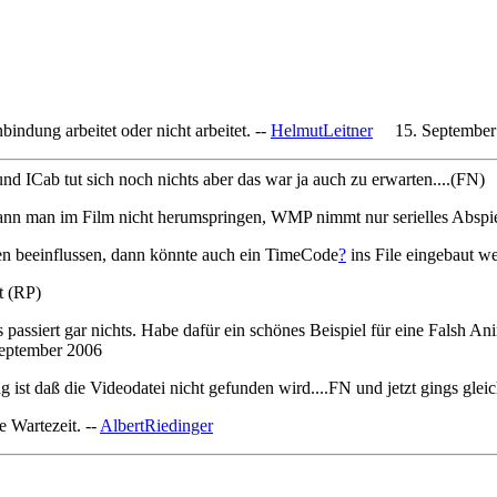
indung arbeitet oder nicht arbeitet. --
HelmutLeitner
15. September
und ICab tut sich noch nichts aber das war ja auch zu erwarten....(FN)
kann man im Film nicht herumspringen, WMP nimmt nur serielles Abspi
n beeinflussen, dann könnte auch ein TimeCode
?
ins File eingebaut we
ut (RP)
s passiert gar nichts. Habe dafür ein schönes Beispiel für eine Falsh An
eptember 2006
g ist daß die Videodatei nicht gefunden wird....FN und jetzt gings gleic
 Wartezeit. --
AlbertRiedinger