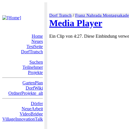
Dorf Tratsch
/
Franz Nahrada Montagsakad
Media Player
Home
Ein Clip von 4:27. Diese Einbindung verwe
Neues
TestSeite
DorfTratsch
Suchen
Teilnehmer
Projekte
GartenPlan
DorfWiki
OrdnerProjekte_alt
Dörfer
NeueArbeit
VideoBridge
VillageInnovationTalk