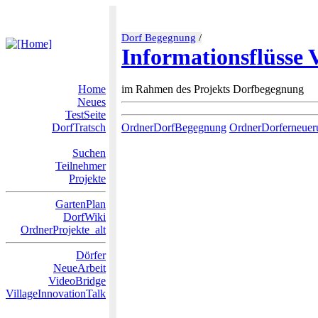
Dorf Begegnung
/
Informationsflüsse 
Home
im Rahmen des Projekts Dorfbegegnung
Neues
TestSeite
DorfTratsch
OrdnerDorfBegegnung
OrdnerDorferneuer
Suchen
Teilnehmer
Projekte
GartenPlan
DorfWiki
OrdnerProjekte_alt
Dörfer
NeueArbeit
VideoBridge
VillageInnovationTalk