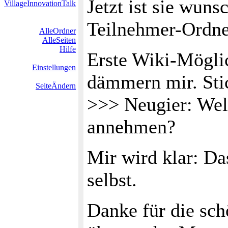
Jetzt ist sie wun
VillageInnovationTalk
Teilnehmer-Ordne
AlleOrdner
AlleSeiten
Hilfe
Erste Wiki-Mögli
Einstellungen
dämmern mir. Sti
SeiteÄndern
>>> Neugier: We
annehmen?
Mir wird klar: Das
selbst.
Danke für die sch