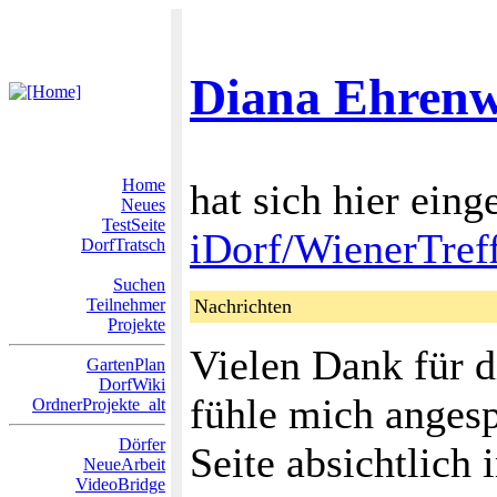
Diana Ehrenw
Home
hat sich hier eing
Neues
TestSeite
iDorf/WienerTref
DorfTratsch
Suchen
Teilnehmer
Nachrichten
Projekte
Vielen Dank für d
GartenPlan
DorfWiki
fühle mich anges
OrdnerProjekte_alt
Dörfer
Seite absichtlich 
NeueArbeit
VideoBridge