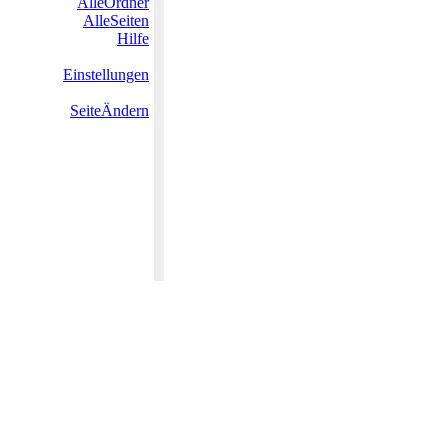
AlleOrdner
AlleSeiten
Hilfe
Einstellungen
SeiteÄndern