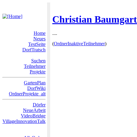
Christian Baumgart
Home
....
Neues
(
OrdnerInaktiveTeilnehmer
)
TestSeite
DorfTratsch
Suchen
Teilnehmer
Projekte
GartenPlan
DorfWiki
OrdnerProjekte_alt
Dörfer
NeueArbeit
VideoBridge
VillageInnovationTalk