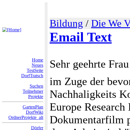
Bildung
/
Die We V
Email Text
Home
Sehr geehrte Frau
Neues
TestSeite
DorfTratsch
im Zuge der bevo
Suchen
Nachhaligkeits Ko
Teilnehmer
Projekte
Europe Research I
GartenPlan
DorfWiki
Dokumentarfilm pr
OrdnerProjekte_alt
Dörfer