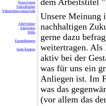
dem Arbeitstitel 
NeueArbeit
VideoBridge
VillageInnovationTalk
Unsere Meinung i
nachhaltigen Zuku
AlleOrdner
AlleSeiten
Hilfe
gerne dazu befra
Einstellungen
weitertragen. Als 
SeiteÄndern
aktiv bei der Ges
was für uns ein g
Anliegen ist. Im 
was das gegenwär
(vor allem das de