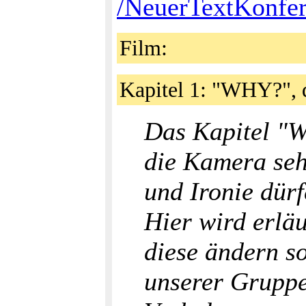
/NeuerTextKonfe
Film:
Kapitel 1: "WHY?", 
Das Kapitel "W
die Kamera seh
und Ironie dür
Hier wird erlä
diese ändern s
unserer Gruppe