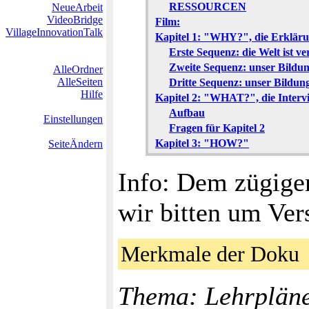
RESSOURCEN
NeueArbeit
VideoBridge
Film:
VillageInnovationTalk
Kapitel 1: "WHY?", die Erkläru
Erste Sequenz: die Welt ist v
Zweite Sequenz: unser Bildun
AlleOrdner
AlleSeiten
Dritte Sequenz: unser Bildu
Hilfe
Kapitel 2: "WHAT?", die Interv
Aufbau
Einstellungen
Fragen für Kapitel 2
Kapitel 3: "HOW?"
SeiteÄndern
Info: Dem zügigen
wir bitten um Ver
Merkmale der Dok
Thema: Lehrpläne