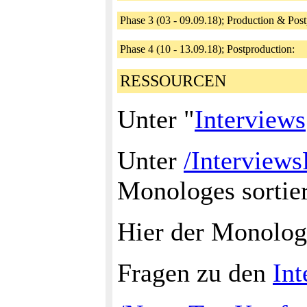
Phase 3 (03 - 09.09.18); Production & Po
Phase 4 (10 - 13.09.18); Postproduction:
RESSOURCEN
Unter "
Interviews
Unter
/Interview
Monologes sortie
Hier der Monolo
Fragen zu den
Int