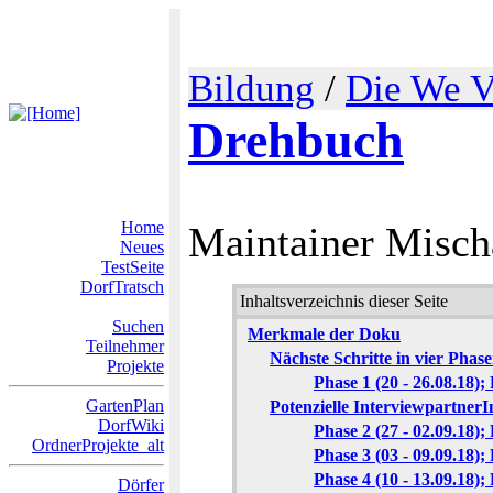
Bildung
/
Die We V
Drehbuch
Home
Maintainer Misc
Neues
TestSeite
DorfTratsch
Inhaltsverzeichnis dieser Seite
Suchen
Merkmale der Doku
Teilnehmer
Nächste Schritte in vier Phas
Projekte
Phase 1 (20 - 26.08.18);
GartenPlan
Potenzielle Interviewpartner
DorfWiki
Phase 2 (27 - 02.09.18);
OrdnerProjekte_alt
Phase 3 (03 - 09.09.18)
Phase 4 (10 - 13.09.18);
Dörfer