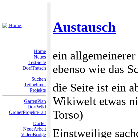
Austausch
Home
ein allgemeinerer
Neues
TestSeite
ebenso wie das Sc
DorfTratsch
Suchen
die Seite ist ein 
Teilnehmer
Projekte
Wikiwelt etwas ni
GartenPlan
DorfWiki
Torso)
OrdnerProjekte_alt
Dörfer
NeueArbeit
Einstweilige sach
VideoBridge