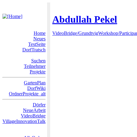
Abdullah Pekel
Home
VideoBridge/GrundtvigWorkshop/Participa
Neues
TestSeite
DorfTratsch
Suchen
Teilnehmer
Projekte
GartenPlan
DorfWiki
OrdnerProjekte_alt
Dörfer
NeueArbeit
VideoBridge
VillageInnovationTalk