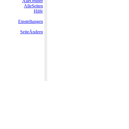
AlleOrdner
AlleSeiten
Hilfe
Einstellungen
SeiteÄndern